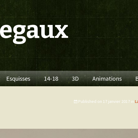
Segaux
Esquisses
14-18
3D
Animations
B
Published on
17 janvier 2017
in
L