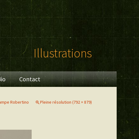
Illustrations
io
Contact
ampe Robertino
Pleine résolution (792 × 879)