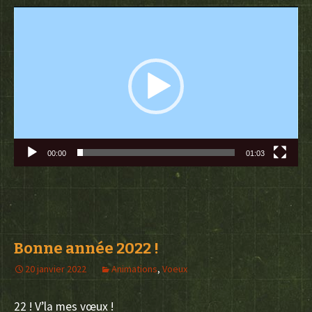
Lecteur
vidéo
00:00
01:03
Bonne année 2022 !
20 janvier 2022
Animations
,
Voeux
22 ! V’la mes vœux !