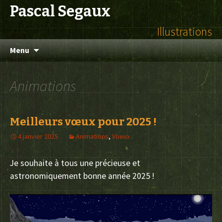
Pascal Segaux
Illustrations
Aller
Menu
au
contenu
Animations
Meilleurs vœux pour 2025 !
4 janvier 2025
Animations
,
Voeux
Je souhaite à tous une précieuse et
astronomiquement bonne année 2025 !
Lecteur
vidéo