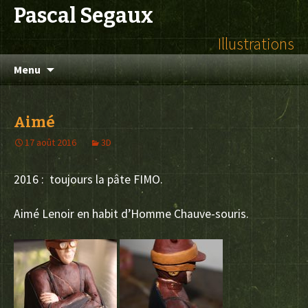
Pascal Segaux
Illustrations
Aller
Menu
au
contenu
Aimé
17 août 2016
3D
2016 : toujours la pâte FIMO.
Aimé Lenoir en habit d’Homme Chauve-souris.