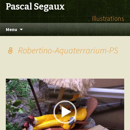
Pascal Segaux
Illustrations
Aller
Menu
au
contenu
Robertino-Aquaterrarium-PS
Lecteur
vidéo