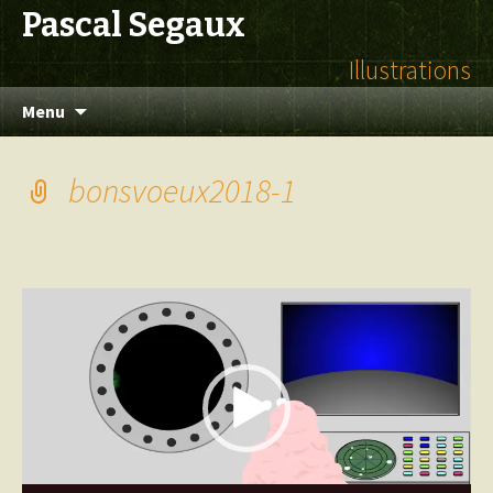
Pascal Segaux
Illustrations
Aller
Menu
au
contenu
bonsvoeux2018-1
Lecteur
vidéo