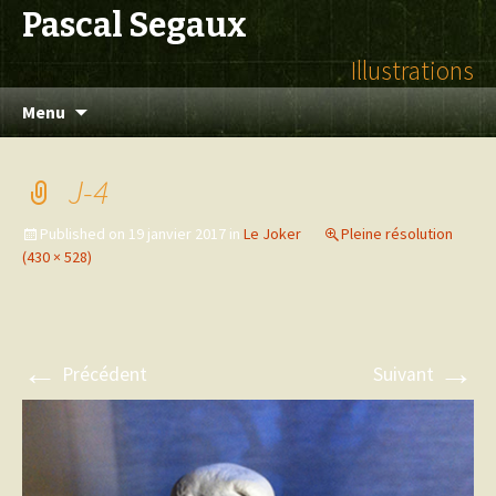
Pascal Segaux
Illustrations
Aller
Menu
au
contenu
J-4
Published on
19 janvier 2017
in
Le Joker
Pleine résolution
(430 × 528)
←
→
Précédent
Suivant