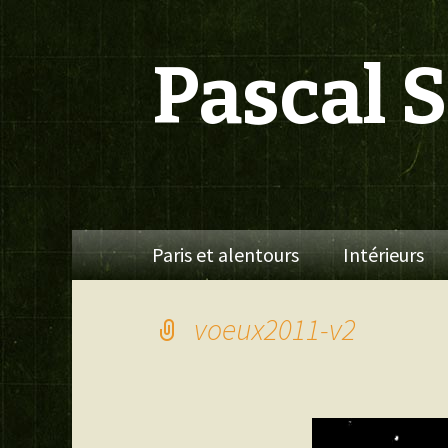
Pascal 
Aller
Paris et alentours
Intérieurs
au
contenu
voeux2011-v2
Lecteur