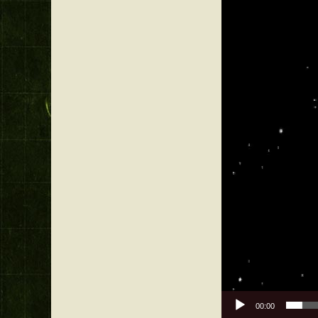
vidéo
00:00