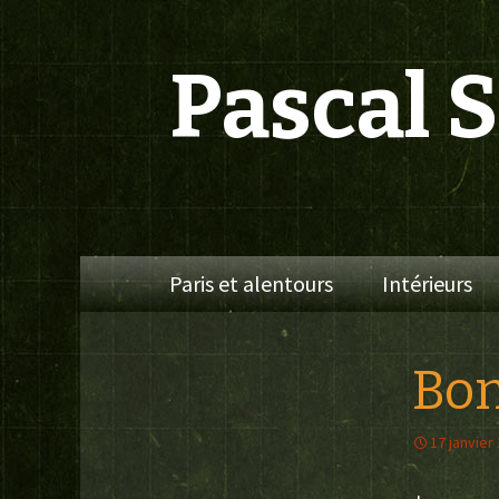
Pascal 
Aller
Paris et alentours
Intérieurs
au
contenu
Bon
17 janvier