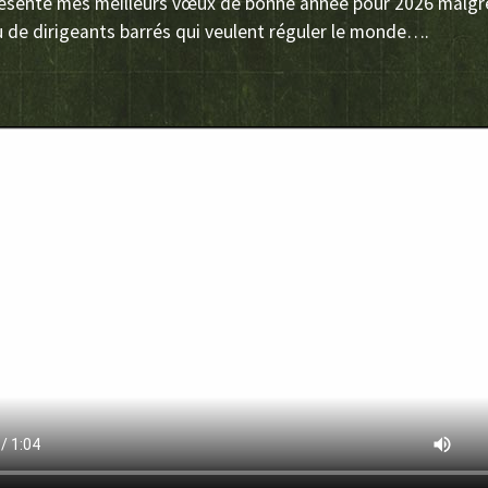
résente mes meilleurs vœux de bonne année pour 2026 malgr
de dirigeants barrés qui veulent réguler le monde….